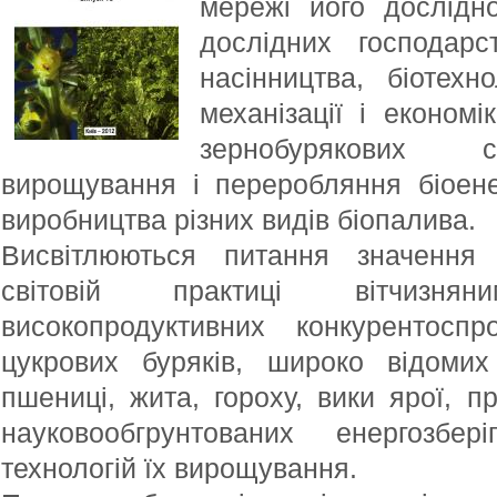
мережі його дослідно
дослідних господарс
насінництва, біотехно
механізації і економі
зернобурякових сі
вирощування і переробляння біоене
виробництва різних видів біопалива.
Висвітлюються питання значення
світовій практиці вітчизнян
високопродуктивних конкурентоспр
цукрових буряків, широко відомих
пшениці, жита, гороху, вики ярої, п
науковообгрунтованих енергозбері
технологій їх вирощування.