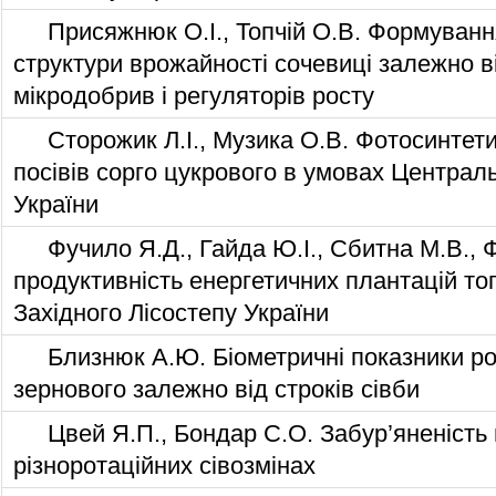
Присяжнюк О.І., Топчій О.В. Формуванн
структури врожайності сочевиці залежно ві
мікродобрив і регуляторів росту
Сторожик Л.І., Музика О.В. Фотосинтет
посівів сорго цукрового в умовах Централ
України
Фучило Я.Д., Гайда Ю.І., Сбитна М.В., Ф
продуктивність енергетичних плантацій то
Західного Лісостепу України
Близнюк А.Ю. Біометричні показники р
зернового залежно від строків сівби
Цвей Я.П., Бондар С.О. Забур’яненість
різноротаційних сівозмінах