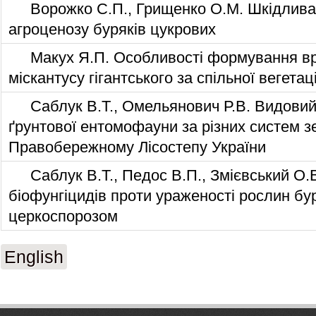
Ворожко С.П., Грищенко О.М. Шкідлив
агроценозу буряків цукрових
Макух Я.П. Особливості формування в
міскантусу гігантського за спільної вегетац
Саблук В.Т., Омельянович Р.В. Видовий
ґрунтової ентомофауни за різних систем 
Правобережному Лісостепу України
Саблук В.Т., Педос В.П., Змієвський О.
біофунгіцидів проти ураженості рослин бу
церкоспорозом
English