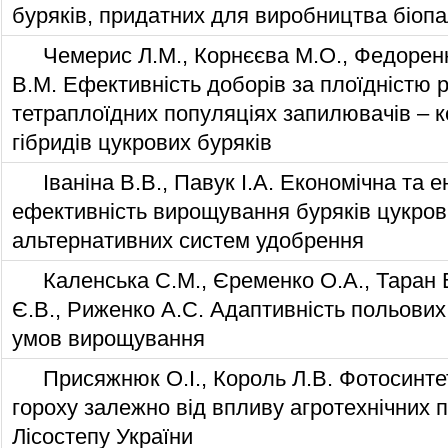
буряків, придатних для виробництва біоп
Чемерис Л.М., Корнєєва М.О., Федоренко
В.М. Ефективність доборів за плоїдністю 
тетраплоїдних популяціях запилювачів – 
гібридів цукрових буряків
Іваніна В.В., Павук І.А. Економічна та 
ефективність вирощування буряків цукров
альтернативних систем удобрення
Каленська С.М., Єременко О.А., Таран В
Є.В., Риженко А.С. Адаптивність польових 
умов вирощування
Присяжнюк О.І., Король Л.В. Фотосинте
гороху залежно від впливу агротехнічних 
Лісостепу України