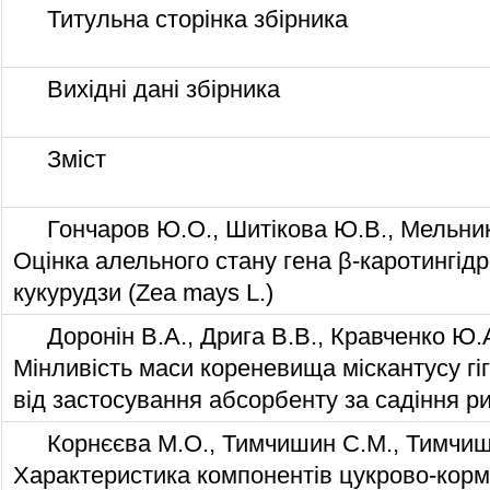
Титульна сторінка збірника
Вихідні дані збірника
Зміст
Гончаров Ю.О., Шитікова Ю.В., Мельник 
Оцінка алельного стану гена β-каротингідр
кукурудзи (Zea mays L.)
Доронін В.А., Дрига В.В., Кравченко Ю.А
Мінливість маси кореневища міскантусу гі
від застосування абсорбенту за садіння р
Корнєєва М.О., Тимчишин С.М., Тимчиш
Характеристика компонентів цукрово-корм