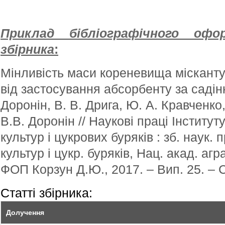
Приклад бібліографічного оф
збірника
:
Мінливість маси кореневища місканту
від застосування абсорбенту за садінн
Доронін, В. В. Дрига, Ю. А. Кравченко
В.В. Доронін // Наукові праці Інститут
культур і цукрових буряків : зб. наук. п
культур і цукр. буряків, Нац. акад. агра
ФОП Корзун Д.Ю., 2017. – Вип. 25. – С
Статті збірника:
Долучення